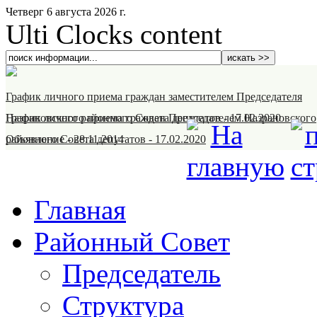
Четверг 6 августа 2026 г.
Ulti Clocks content
График личного приема граждан заместителем Председателя
Назрановского районного Совета депутатов
График личного приема граждан Председателем Назрановского
-
17.02.2020
районного Совета депутатов
Объявление
-
28.11.2014
-
17.02.2020
Главная
Районный Совет
Председатель
Структура