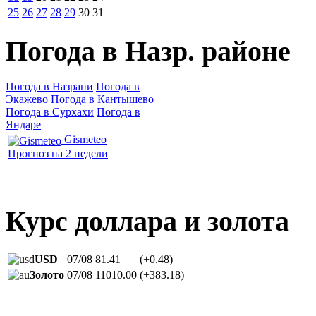
25
26
27
28
29
30
31
Погода в Назр. районе
Погода в Назрани
Погода в
Экажево
Погода в Кантышево
Погода в Сурхахи
Погода в
Яндаре
Gismeteo
Прогноз на 2 недели
Курс доллара и золота
USD
07/08
81.41
(+0.48)
Золото
07/08
11010.00
(+383.18)