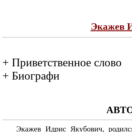
Экажев 
+ Приветственное слово
+ Биографи
АВТ
Экажев Идрис Якубович, родилс