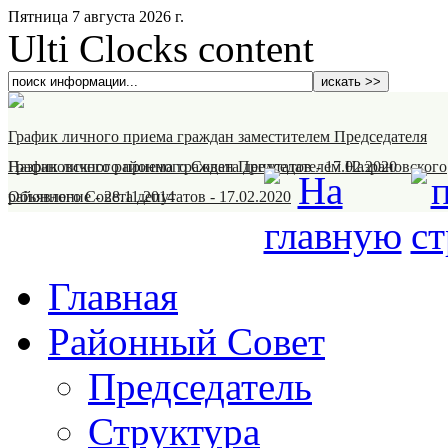
Пятница 7 августа 2026 г.
Ulti Clocks content
График личного приема граждан заместителем Председателя
Назрановского районного Совета депутатов
График личного приема граждан Председателем Назрановского
-
17.02.2020
районного Совета депутатов
Объявление
-
28.11.2014
-
17.02.2020
Главная
Районный Совет
Председатель
Структура