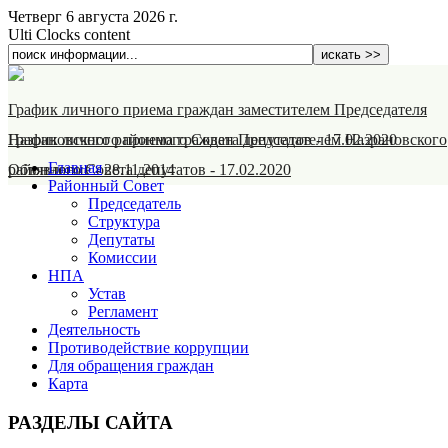
Четверг 6 августа 2026 г.
Ulti Clocks content
График личного приема граждан заместителем Председателя
Назрановского районного Совета депутатов
График личного приема граждан Председателем Назрановского
-
17.02.2020
Главная
районного Совета депутатов
Объявление
-
28.11.2014
-
17.02.2020
Районный Совет
Председатель
Структура
Депутаты
Комиссии
НПА
Устав
Регламент
Деятельность
Противодействие коррупции
Для обращения граждан
Карта
РАЗДЕЛЫ САЙТА