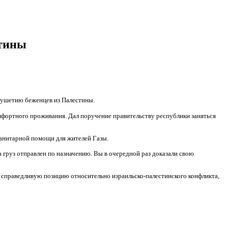
стины
гушетию беженцев из Палестины.
омфортного проживания. Дал поручение правительству республики заняться
манитарной помощи для жителей Газы.
 груз отправлен по назначению. Вы в очередной раз доказали свою
справедливую позицию относительно израильско-палестинского конфликта,