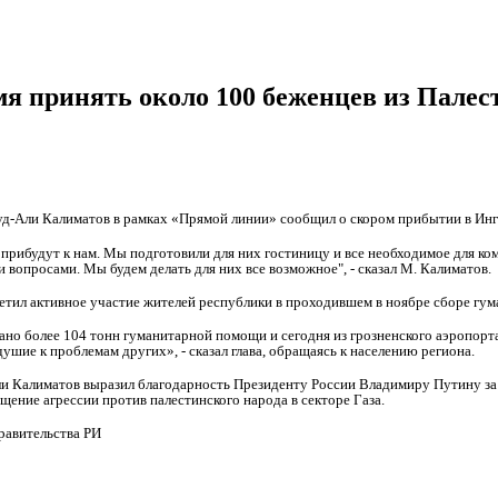
я принять около 100 беженцев из Пале
д-Али Калиматов в рамках «Прямой линии» сообщил о скором прибытии в Ин
 прибудут к нам. Мы подготовили для них гостиницу и все необходимое для к
вопросами. Мы будем делать для них все возможное", - сказал М. Калиматов.
метил активное участие жителей республики в проходившем в ноябре сборе гу
ано более 104 тонн гуманитарной помощи и сегодня из грозненского аэропорта
ушие к проблемам других», - сказал глава, обращаясь к населению региона.
и Калиматов выразил благодарность Президенту России Владимиру Путину за 
ение агрессии против палестинского народа в секторе Газа.
равительства РИ