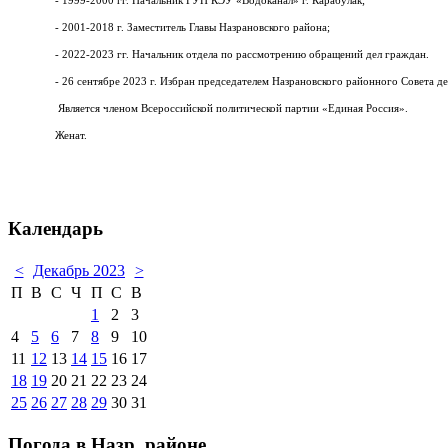
- 1999-2000 гг. Начальник ГУП КЭУ «Водоканал» г. Карабулак;
- 2001-2018 г. Заместитель Главы Назрановского района;
- 2022-2023 гг. Начальник отдела по рассмотрению обращений дел граждан.
- 26 сентябре 2023 г. Избран председателем Назрановского районного Совета де
Является членом Всероссийской политической партии «Единая Россия».
Женат.
Календарь
<
Декабрь 2023
>
П
В
С
Ч
П
С
В
1
2
3
4
5
6
7
8
9
10
11
12
13
14
15
16
17
18
19
20
21
22
23
24
25
26
27
28
29
30
31
Погода в Назр. районе