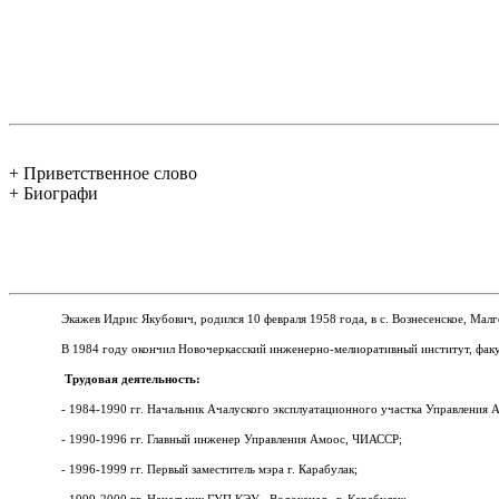
+ Приветственное слово
+ Биографи
Экажев Идрис Якубович, родился 10 февраля 1958 года, в с.
Вознесенское, Мал
В 1984 году окончил Новочеркасский инженерно-мелиоративный институт, факу
Трудовая деятельность:
- 1984-1990 гг. Начальник Ачалуского эксплуатационного участка Управления
- 1990-1996 гг. Главный инженер Управления Амоос, ЧИАССР;
- 1996-1999 гг. Первый заместитель мэра г. Карабулак;