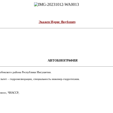
Экажев Идрис Якубович
АВТОБИОГРАФИЯ
гобекского района Республики Ингушетии.
льтет – гидромелиорации, специальность инженер-гидротехник.
 Амоос, ЧИАССР;