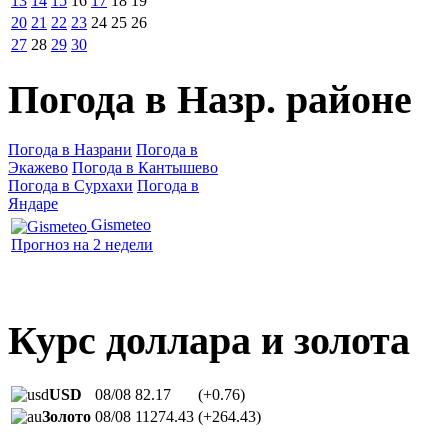
13
14
15
16
17
18
19
20
21
22
23
24
25
26
27
28
29
30
Погода в Назр. районе
Погода в Назрани
Погода в
Экажево
Погода в Кантышево
Погода в Сурхахи
Погода в
Яндаре
Gismeteo
Прогноз на 2 недели
Курс доллара и золота
USD
08/08
82.17
(+0.76)
Золото
08/08
11274.43
(+264.43)