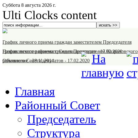
Суббота 8 августа 2026 г.
Ulti Clocks content
График личного приема граждан заместителем Председателя
Назрановского районного Совета депутатов
График личного приема граждан Председателем Назрановского
-
17.02.2020
районного Совета депутатов
Объявление
-
28.11.2014
-
17.02.2020
Главная
Районный Совет
Председатель
Структура