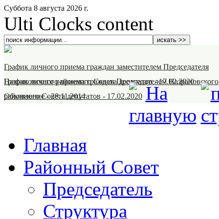
Суббота 8 августа 2026 г.
Ulti Clocks content
График личного приема граждан заместителем Председателя
Назрановского районного Совета депутатов
График личного приема граждан Председателем Назрановского
-
17.02.2020
районного Совета депутатов
Объявление
-
28.11.2014
-
17.02.2020
Главная
Районный Совет
Председатель
Структура