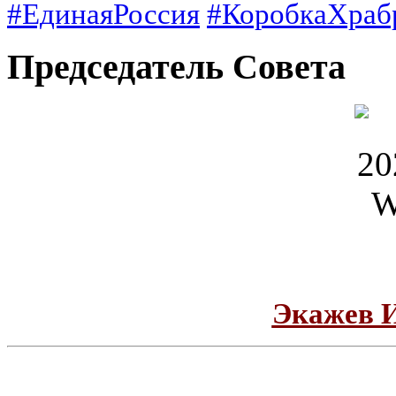
#ЕдинаяРоссия
#КоробкаХраб
Председатель Совета
Экажев 