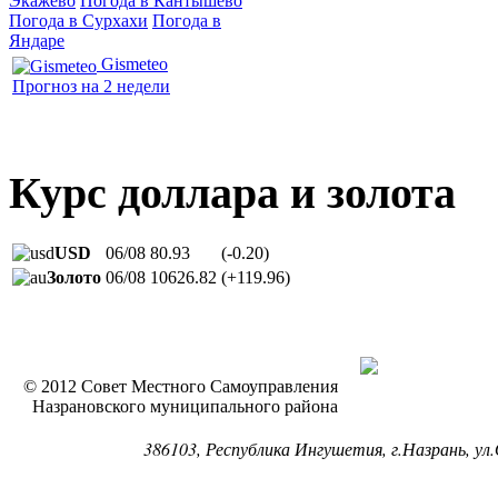
Экажево
Погода в Кантышево
Погода в Сурхахи
Погода в
Яндаре
Gismeteo
Прогноз на 2 недели
Курс доллара и золота
USD
06/08
80.93
(-0.20)
Золото
06/08
10626.82
(+119.96)
© 2012 Совет Местного Самоуправления
Назрановского муниципального района
386103, Республика Ингушетия, г.Назрань, ул.