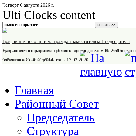
Четверг 6 августа 2026 г.
Ulti Clocks content
График личного приема граждан заместителем Председателя
Назрановского районного Совета депутатов
График личного приема граждан Председателем Назрановского
-
17.02.2020
районного Совета депутатов
Объявление
-
28.11.2014
-
17.02.2020
Главная
Районный Совет
Председатель
Структура