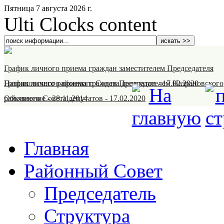
Пятница 7 августа 2026 г.
Ulti Clocks content
График личного приема граждан заместителем Председателя
Назрановского районного Совета депутатов
График личного приема граждан Председателем Назрановского
-
17.02.2020
районного Совета депутатов
Объявление
-
28.11.2014
-
17.02.2020
Главная
Районный Совет
Председатель
Структура