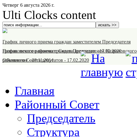
Четверг 6 августа 2026 г.
Ulti Clocks content
График личного приема граждан заместителем Председателя
Назрановского районного Совета депутатов
График личного приема граждан Председателем Назрановского
-
17.02.2020
районного Совета депутатов
Объявление
-
28.11.2014
-
17.02.2020
Главная
Районный Совет
Председатель
Структура