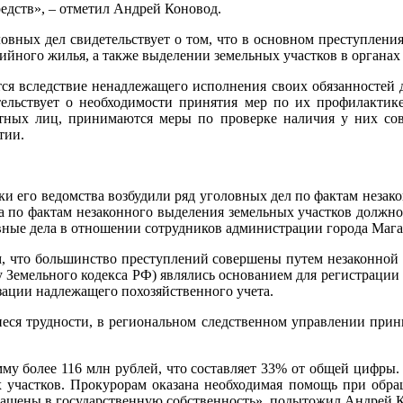
едств», – отметил Андрей Коновод.
ловных дел свидетельствует о том, что в основном преступлени
арийного жилья, а также выделении земельных участков в органах
ются вследствие ненадлежащего исполнения своих обязанностей
тельствует о необходимости принятия мер по их профилактике
тных лиц, принимаются меры по проверке наличия у них сов
тии.
ки его ведомства возбудили ряд уголовных дел по фактам незако
а по фактам незаконного выделения земельных участков должно
овные дела в отношении сотрудников администрации города Магас
ом, что большинство преступлений совершены путем незаконной
у Земельного кодекса РФ) являлись основанием для регистрации 
зации надлежащего похозяйственного учета.
щиеся трудности, в региональном следственном управлении п
му более 116 млн рублей, что составляет 33% от общей цифры. 
 участков. Прокурорам оказана необходимая помощь при обращ
вращены в государственную собственность», подытожил Андрей 