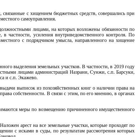
я, связанные с хищением бюджетных средств, совершались при
 местного самоуправления.
 должностными лицами, на которых возложены обязанности по
, в частности, усиления внутриведомственного контроля. По
местного с подрядчиком умысла, направленного на хищение
нного выделения земельных участков. В частности, в 2019 году
стными лицами администраций Назрани, Сунжи, с.п. Барсуки,
а и с.п. Экажево.
 выдачи выписок из похозяйственных книг о наличии права на
права собственности. В связи с этим, по его мнению, в органах
ринимаются меры по возмещению причиненного имущественного
Наложен арест на все земельные участки, которые проходят по
ении с исками в суды, по результатам рассмотрения которых
Коновод.