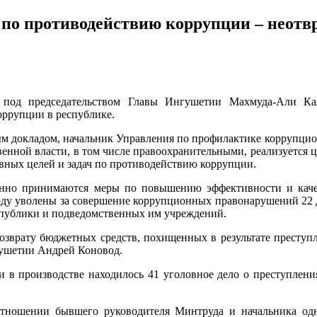
е по противодействию коррупции – неотв
 под председательством Главы Ингушетии Махмуда-Али Кал
ррупции в республике.
м докладом, начальник Управления по профилактике коррупцио
венной власти, в том числе правоохранительными, реализуется
вных целей и задач по противодействию коррупции.
янно принимаются меры по повышению эффективности и каче
году уволены за совершение коррупционных правонарушений 22 
спублики и подведомственных им учреждений.
возврату бюджетных средств, похищенных в результате преступ
Ф по Ингушетии Андрей Коновод.
и в производстве находилось 41 уголовное дело о преступлени
тношении бывшего руководителя Минтруда и начальника одно