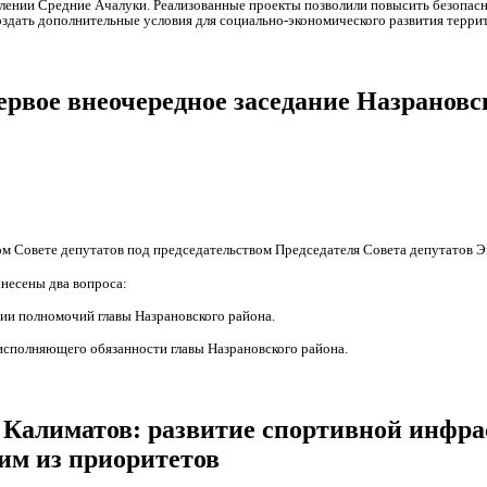
елении Средние Ачалуки. Реализованные проекты позволили повысить безопа
оздать дополнительные условия для социально-экономического развития терри
ервое внеочередное заседание Назрановс
м Совете депутатов под председательством Председателя Совета депутатов Э
ынесены два вопроса:
и полномочий главы Назрановского района.
исполняющего обязанности главы Назрановского района.
Калиматов: развитие спортивной инфра
ним из приоритетов