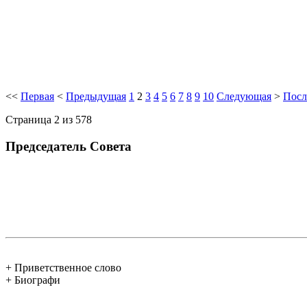
<<
Первая
<
Предыдущая
1
2
3
4
5
6
7
8
9
10
Следующая
>
Посл
Страница 2 из 578
Председатель Совета
+ Приветственное слово
+ Биографи