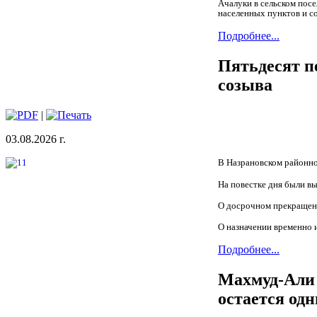
Ачалуки в сельском пос
населенных пунктов и с
Подробнее...
Пятьдесят п
созыва
|
03.08.2026 г.
В Назрановском районно
На повестке дня были в
О досрочном прекращени
О назначении временно 
Подробнее...
Махмуд-Али 
остается од