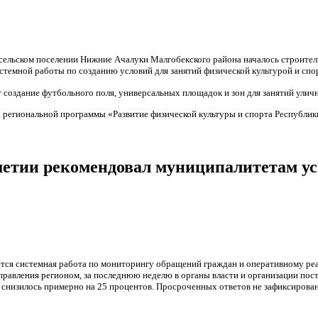
 сельском поселении Нижние Ачалуки Малгобекского района началось строите
истемной работы по созданию условий для занятий физической культурой и спо
 создание футбольного поля, универсальных площадок и зон для занятий улич
х региональной программы «Развитие физической культуры и спорта Республик
етии рекомендовал муниципалитетам ус
ся системная работа по мониторингу обращений граждан и оперативному ре
правления регионом, за последнюю неделю в органы власти и организации по
 снизилось примерно на 25 процентов. Просроченных ответов не зафиксирован