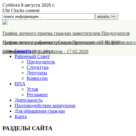
Суббота 8 августа 2026 г.
Ulti Clocks content
График личного приема граждан заместителем Председателя
Назрановского районного Совета депутатов
График личного приема граждан Председателем Назрановского
-
17.02.2020
Главная
районного Совета депутатов
Объявление
-
28.11.2014
-
17.02.2020
Районный Совет
Председатель
Структура
Депутаты
Комиссии
НПА
Устав
Регламент
Деятельность
Противодействие коррупции
Для обращения граждан
Карта
РАЗДЕЛЫ САЙТА