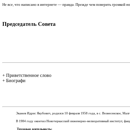
Не все, что написано в интернете — правда. Прежде чем поверить громкой нов
Председатель Совета
+ Приветственное слово
+ Биографи
Экажев Идрис Якубович, родился 10 февраля 1958 года, в с.
Вознесенское, Мал
В 1984 году окончил Новочеркасский инженерно-мелиоративный институт, факу
Трудовая деятельность: