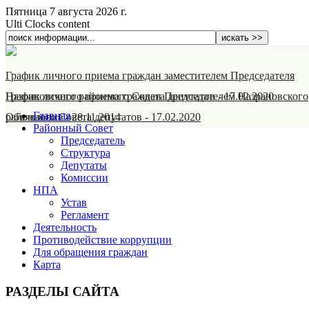
Пятница 7 августа 2026 г.
Ulti Clocks content
График личного приема граждан заместителем Председателя
Назрановского районного Совета депутатов
График личного приема граждан Председателем Назрановского
-
17.02.2020
Главная
районного Совета депутатов
Объявление
-
28.11.2014
-
17.02.2020
Районный Совет
Председатель
Структура
Депутаты
Комиссии
НПА
Устав
Регламент
Деятельность
Противодействие коррупции
Для обращения граждан
Карта
РАЗДЕЛЫ САЙТА