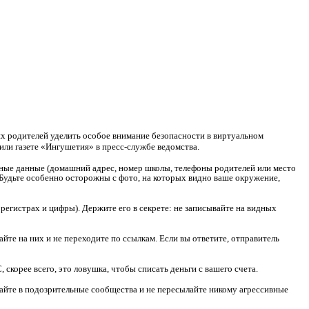
х родителей уделить особое внимание безопасности в виртуальном
или газете «Ингушетия» в пресс-службе ведомства.
ичные данные (домашний адрес, номер школы, телефоны родителей или место
удьте особенно осторожны с фото, на которых видно ваше окружение,
егистрах и цифры). Держите его в секрете: не записывайте на видных
йте на них и не переходите по ссылкам. Если вы ответите, отправитель
 скорее всего, это ловушка, чтобы списать деньги с вашего счета.
пайте в подозрительные сообщества и не пересылайте никому агрессивные