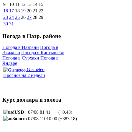
9
10
11
12
13
14
15
16
17
18
19
20
21
22
23
24
25
26
27
28
29
30
31
Погода в Назр. районе
Погода в Назрани
Погода в
Экажево
Погода в Кантышево
Погода в Сурхахи
Погода в
Яндаре
Gismeteo
Прогноз на 2 недели
Курс доллара и золота
USD
07/08
81.41
(+0.48)
Золото
07/08
11010.00
(+383.18)