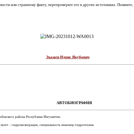
ости или странному факту, перепроверьте его в других источниках. Помните, ч
Экажев Идрис Якубович
АВТОБИОГРАФИЯ
гобекского района Республики Ингушетии.
льтет – гидромелиорации, специальность инженер-гидротехник.