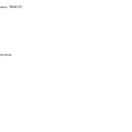
 Амоос, ЧИАССР;
путатов.