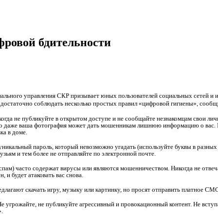
фровой бдительности
ального управления СКР призывает юных пользователей социальных сетей и и
о достаточно соблюдать несколько простых правил «цифровой гигиены», сообщ
икогда не публикуйте в открытом доступе и не сообщайте незнакомцам свои л
то даже ваша фотография может дать мошенникам лишнюю информацию о вас. Б
ка в доме.
никальный пароль, который невозможно угадать (используйте буквы в разных р
узьям и тем более не отправляйте по электронной почте.
спам) часто содержат вирусы или являются мошенничеством. Никогда не отвеча
н, и будет атаковать вас снова.
едлагают скачать игру, музыку или картинку, но просят отправить платное СМС,
Не угрожайте, не публикуйте агрессивный и провокационный контент. Не всту
».