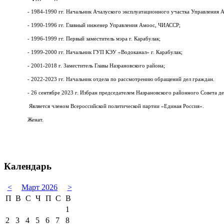
- 1984-1990 гг. Начальник Ачалуского эксплуатационного участка Управления
- 1990-1996 гг. Главный инженер Управления Амоос, ЧИАССР;
- 1996-1999 гг. Первый заместитель мэра г. Карабулак;
- 1999-2000 гг. Начальник ГУП КЭУ «Водоканал» г. Карабулак;
- 2001-2018 г. Заместитель Главы Назрановского района;
- 2022-2023 гг. Начальник отдела по рассмотрению обращений дел граждан.
- 26 сентябре 2023 г. Избран председателем Назрановского районного Совета де
Является членом Всероссийской политической партии «Единая Россия».
Женат.
Календарь
<
Март 2026
>
П
В
С
Ч
П
С
В
1
2
3
4
5
6
7
8