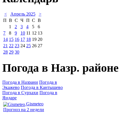
<
Апрель 2025
>
П
В
С
Ч
П
С
В
1
2
3
4
5
6
7
8
9
10
11
12
13
14
15
16
17
18
19
20
21
22
23
24
25
26
27
28
29
30
Погода в Назр. районе
Погода в Назрани
Погода в
Экажево
Погода в Кантышево
Погода в Сурхахи
Погода в
Яндаре
Gismeteo
Прогноз на 2 недели