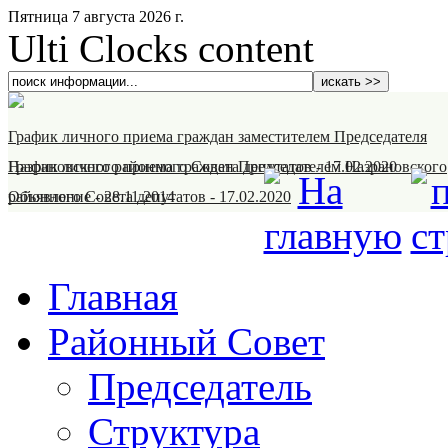
Пятница 7 августа 2026 г.
Ulti Clocks content
График личного приема граждан заместителем Председателя
Назрановского районного Совета депутатов
График личного приема граждан Председателем Назрановского
-
17.02.2020
районного Совета депутатов
Объявление
-
28.11.2014
-
17.02.2020
Главная
Районный Совет
Председатель
Структура