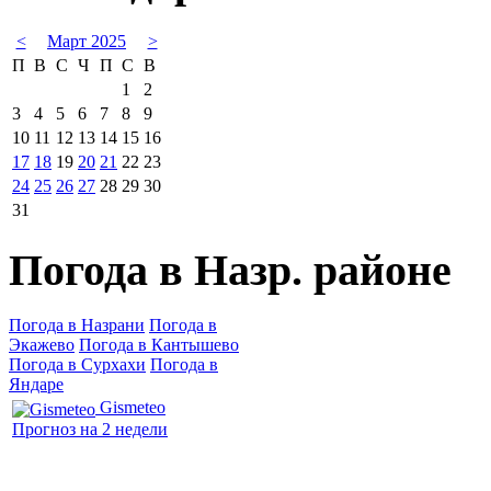
<
Март 2025
>
П
В
С
Ч
П
С
В
1
2
3
4
5
6
7
8
9
10
11
12
13
14
15
16
17
18
19
20
21
22
23
24
25
26
27
28
29
30
31
Погода в Назр. районе
Погода в Назрани
Погода в
Экажево
Погода в Кантышево
Погода в Сурхахи
Погода в
Яндаре
Gismeteo
Прогноз на 2 недели