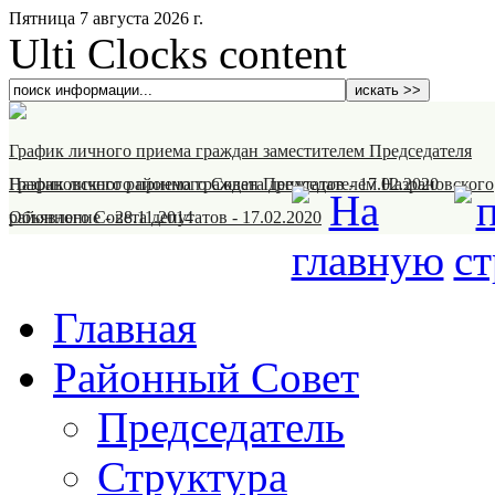
Пятница 7 августа 2026 г.
Ulti Clocks content
График личного приема граждан заместителем Председателя
Назрановского районного Совета депутатов
График личного приема граждан Председателем Назрановского
-
17.02.2020
районного Совета депутатов
Объявление
-
28.11.2014
-
17.02.2020
Главная
Районный Совет
Председатель
Структура