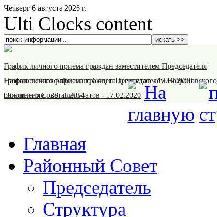
Четверг 6 августа 2026 г.
Ulti Clocks content
График личного приема граждан заместителем Председателя
Назрановского районного Совета депутатов
График личного приема граждан Председателем Назрановского
-
17.02.2020
районного Совета депутатов
Объявление
-
28.11.2014
-
17.02.2020
Главная
Районный Совет
Председатель
Структура