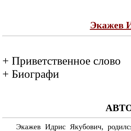
Экажев 
+ Приветственное слово
+ Биографи
АВТ
Экажев Идрис Якубович, родилс