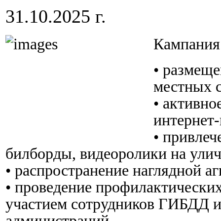
31.10.2025 г.
Кампания 
•⁠ ⁠разме
местных 
•⁠ ⁠актив
интернет
•⁠ ⁠привл
билборды, видеоролики на улич
•⁠ ⁠распространение наглядной а
•⁠ ⁠проведение профилактически
участием сотрудников ГИБДД и
администраций.