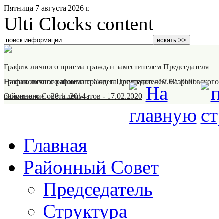
Пятница 7 августа 2026 г.
Ulti Clocks content
График личного приема граждан заместителем Председателя
Назрановского районного Совета депутатов
График личного приема граждан Председателем Назрановского
-
17.02.2020
районного Совета депутатов
Объявление
-
28.11.2014
-
17.02.2020
Главная
Районный Совет
Председатель
Структура