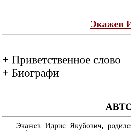
Экажев 
+ Приветственное слово
+ Биографи
АВТ
Экажев Идрис Якубович, родилс