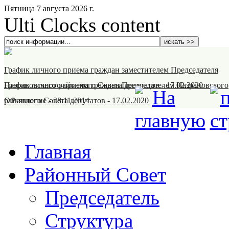
Пятница 7 августа 2026 г.
Ulti Clocks content
График личного приема граждан заместителем Председателя
Назрановского районного Совета депутатов
График личного приема граждан Председателем Назрановского
-
17.02.2020
районного Совета депутатов
Объявление
-
28.11.2014
-
17.02.2020
Главная
Районный Совет
Председатель
Структура