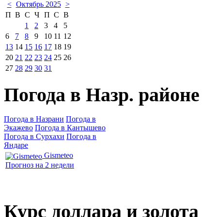
<
Октябрь 2025
>
П
В
С
Ч
П
С
В
1
2
3
4
5
6
7
8
9
10
11
12
13
14
15
16
17
18
19
20
21
22
23
24
25
26
27
28
29
30
31
Погода в Назр. районе
Погода в Назрани
Погода в
Экажево
Погода в Кантышево
Погода в Сурхахи
Погода в
Яндаре
Gismeteo
Прогноз на 2 недели
Курс доллара и золота