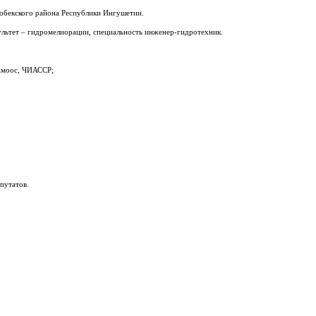
гобекского района Республики Ингушетии.
льтет – гидромелиорации, специальность инженер-гидротехник.
 Амоос, ЧИАССР;
путатов.