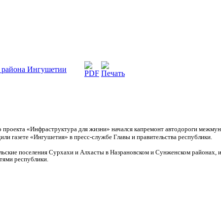
а района Ингушетии
о проекта «Инфраструктура для жизни» начался капремонт автодороги межму
щили газете «Ингушетия» в пресс-службе Главы и правительства республики.
ельские поселения Сурхахи и Алхасты в Назрановском и Сунженском районах,
тями республики.