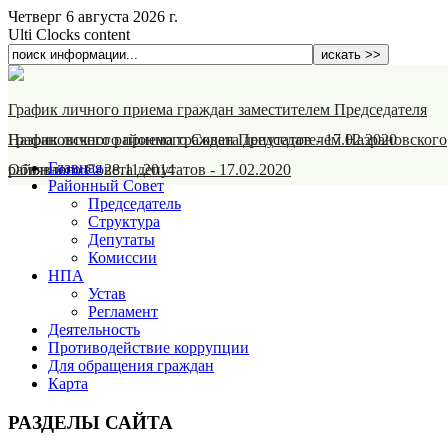
Четверг 6 августа 2026 г.
Ulti Clocks content
График личного приема граждан заместителем Председателя
Назрановского районного Совета депутатов
График личного приема граждан Председателем Назрановского
-
17.02.2020
Главная
районного Совета депутатов
Объявление
-
28.11.2014
-
17.02.2020
Районный Совет
Председатель
Структура
Депутаты
Комиссии
НПА
Устав
Регламент
Деятельность
Противодействие коррупции
Для обращения граждан
Карта
РАЗДЕЛЫ САЙТА