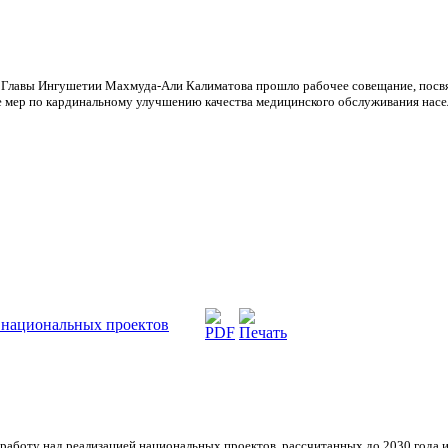
 Главы Ингушетии Махмуда-Али Калиматова прошло рабочее совещание, посвя
е мер по кардинальному улучшению качества медицинского обслуживания насе
 национальных проектов
аботу над реализацией национальных проектов, рассчитанных до 2030 года и 