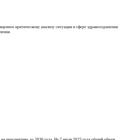
щенное критическому анализу ситуации в сфере здравоохранения
ления.
на перспективу до 2036 года. На 7 июля 2025 года общий объем