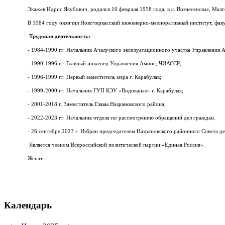
Экажев Идрис Якубович, родился 10 февраля 1958 года, в с.
Вознесенское, Мал
В 1984 году окончил Новочеркасский инженерно-мелиоративный институт, факу
Трудовая деятельность:
- 1984-1990 гг. Начальник Ачалуского эксплуатационного участка Управления
- 1990-1996 гг. Главный инженер Управления Амоос, ЧИАССР;
- 1996-1999 гг. Первый заместитель мэра г. Карабулак;
- 1999-2000 гг. Начальник ГУП КЭУ «Водоканал» г. Карабулак;
- 2001-2018 г. Заместитель Главы Назрановского района;
- 2022-2023 гг. Начальник отдела по рассмотрению обращений дел граждан.
- 26 сентябре 2023 г. Избран председателем Назрановского районного Совета де
Является членом Всероссийской политической партии «Единая Россия».
Женат.
Календарь