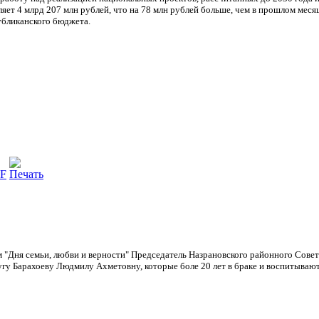
яет 4 млрд 207 млн рублей, что на 78 млн рублей больше, чем в прошлом меся
убликанского бюджета.
м "Дня семьи, любви и верности" Председатель Назрановского районного Сове
угу Барахоеву Людмилу Ахметовну, которые боле 20 лет в браке и воспитывают