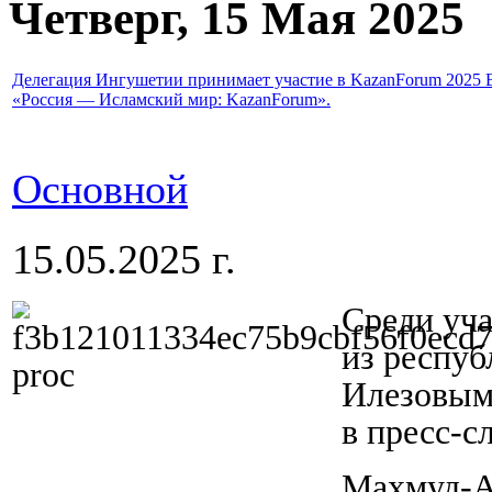
Четверг, 15 Мая 2025
Делегация Ингушетии принимает участие в KazanForum 2025
«Россия — Исламский мир: KazanForum».
Основной
15.05.2025 г.
Среди уч
из респуб
Илезовым
в пресс-с
Махмуд-А