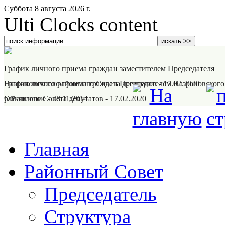
Суббота 8 августа 2026 г.
Ulti Clocks content
График личного приема граждан заместителем Председателя
Назрановского районного Совета депутатов
График личного приема граждан Председателем Назрановского
-
17.02.2020
районного Совета депутатов
Объявление
-
28.11.2014
-
17.02.2020
Главная
Районный Совет
Председатель
Структура