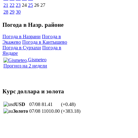
21
22
23
24
25
26
27
28
29
30
Погода в Назр. районе
Погода в Назрани
Погода в
Экажево
Погода в Кантышево
Погода в Сурхахи
Погода в
Яндаре
Gismeteo
Прогноз на 2 недели
Курс доллара и золота
USD
07/08
81.41
(+0.48)
Золото
07/08
11010.00
(+383.18)