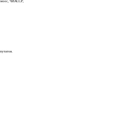
 Амоос, ЧИАССР;
путатов.