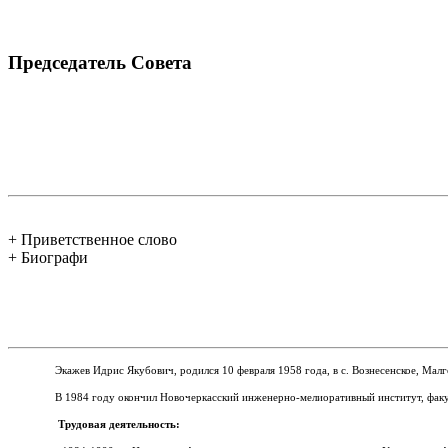
Председатель Совета
+ Приветственное слово
+ Биографи
Экажев Идрис Якубович, родился 10 февраля 1958 года, в с.
Вознесенское, Мал
В 1984 году окончил Новочеркасский инженерно-мелиоративный институт, факу
Трудовая деятельность: