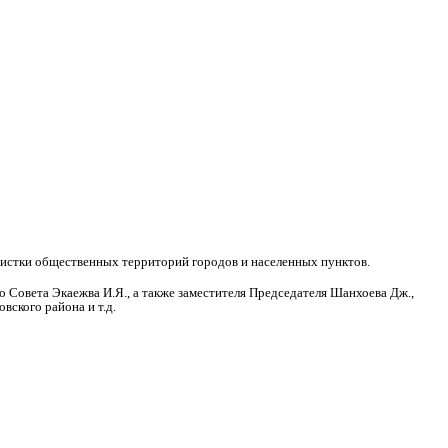
очистки общественных территорий городов и населенных пунктов.
 Совета Экаежва И.Я., а также заместителя Председателя Шанхоева Дж.,
вского района и т.д.