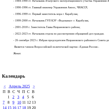
- 1984-1990 гг. Начальник Ачалуского эксплуатационного участка Управления
- 1990-1996 гг. Главный инженер Управления Амоос, ЧИАССР;
- 1996-1999 гг. Первый заместитель мэра г. Карабулак;
- 1999-2000 гг. Начальник ГУП КЭУ «Водоканал» г. Карабулак;
- 2001-2018 г. Заместитель Главы Назрановского района;
- 2022-2023 гг. Начальник отдела по рассмотрению обращений дел граждан.
- 26 сентябре 2023 г. Избран председателем Назрановского районного Совета де
Является членом Всероссийской политической партии «Единая Россия».
Женат.
Календарь
<
Апрель 2025
>
П
В
С
Ч
П
С
В
1
2
3
4
5
6
7
8
9
10
11
12
13
14
15
16
17
18
19
20