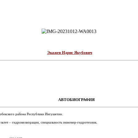
Экажев Идрис Якубович
АВТОБИОГРАФИЯ
гобекского района Республики Ингушетии.
льтет – гидромелиорации, специальность инженер-гидротехник.