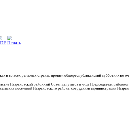
 как и во всех регионах страны, прошел общереспубликанский субботник по 
астие Назрановский районный Совет депутатов в лице Председателя районного
 сельских поселений Назрановского района, сотрудники администрации Назрано