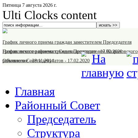
Пятница 7 августа 2026 г.
Ulti Clocks content
График личного приема граждан заместителем Председателя
Назрановского районного Совета депутатов
График личного приема граждан Председателем Назрановского
-
17.02.2020
районного Совета депутатов
Объявление
-
28.11.2014
-
17.02.2020
Главная
Районный Совет
Председатель
Структура