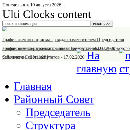
Понедельник 10 августа 2026 г.
Ulti Clocks content
График личного приема граждан заместителем Председателя
Назрановского районного Совета депутатов
График личного приема граждан Председателем Назрановского
-
17.02.2020
районного Совета депутатов
Объявление
-
28.11.2014
-
17.02.2020
Главная
Районный Совет
Председатель
Структура