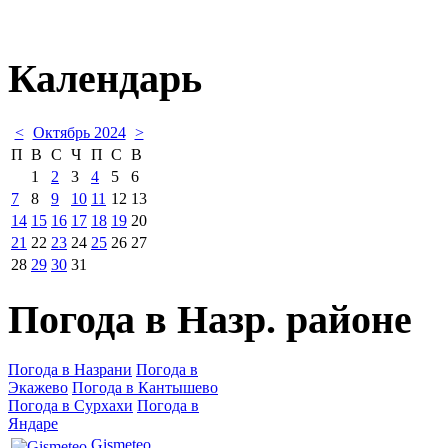
Календарь
<
Октябрь 2024
>
П
В
С
Ч
П
С
В
1
2
3
4
5
6
7
8
9
10
11
12
13
14
15
16
17
18
19
20
21
22
23
24
25
26
27
28
29
30
31
Погода в Назр. районе
Погода в Назрани
Погода в
Экажево
Погода в Кантышево
Погода в Сурхахи
Погода в
Яндаре
Gismeteo