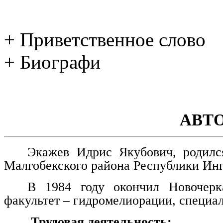
+ Приветственное слово
+ Биографи
АВТ
Экажев Идрис Якубович, родилс
Малгобекского района Республики Ин
В 1984 году окончил Новочерка
факультет – гидромелиорации, специа
Трудовая деятельность: