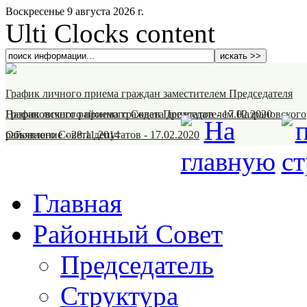
Воскресенье 9 августа 2026 г.
Ulti Clocks content
График личного приема граждан заместителем Председателя
Назрановского районного Совета депутатов
График личного приема граждан Председателем Назрановского
-
17.02.2020
районного Совета депутатов
Объявление
-
28.11.2014
-
17.02.2020
Главная
Районный Совет
Председатель
Структура