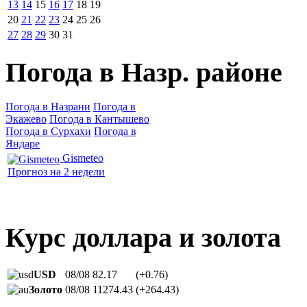
13
14
15
16
17
18
19
20
21
22
23
24
25
26
27
28
29
30
31
Погода в Назр. районе
Погода в Назрани
Погода в
Экажево
Погода в Кантышево
Погода в Сурхахи
Погода в
Яндаре
Gismeteo
Прогноз на 2 недели
Курс доллара и золота
USD
08/08
82.17
(+0.76)
Золото
08/08
11274.43
(+264.43)