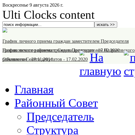
Воскресенье 9 августа 2026 г.
Ulti Clocks content
График личного приема граждан заместителем Председателя
Назрановского районного Совета депутатов
График личного приема граждан Председателем Назрановского
-
17.02.2020
районного Совета депутатов
Объявление
-
28.11.2014
-
17.02.2020
Главная
Районный Совет
Председатель
Структура