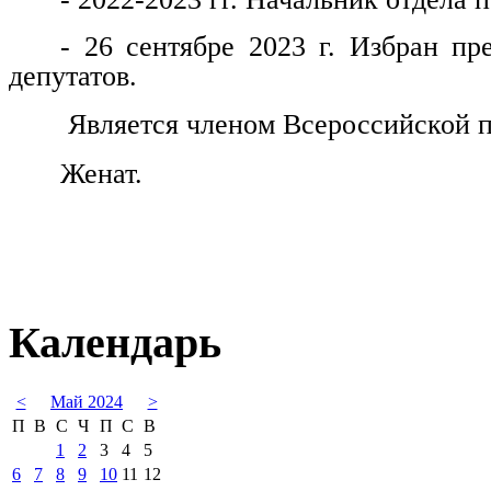
- 26 сентябре 2023 г. Избран пр
депутатов.
Является членом Всероссийской п
Женат.
Календарь
<
Май 2024
>
П
В
С
Ч
П
С
В
1
2
3
4
5
6
7
8
9
10
11
12