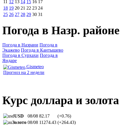
11
12
13
14
15
16
17
18
19
20
21
22
23
24
25
26
27
28
29
30
31
Погода в Назр. районе
Погода в Назрани
Погода в
Экажево
Погода в Кантышево
Погода в Сурхахи
Погода в
Яндаре
Gismeteo
Прогноз на 2 недели
Курс доллара и золота
USD
08/08
82.17
(+0.76)
Золото
08/08
11274.43
(+264.43)