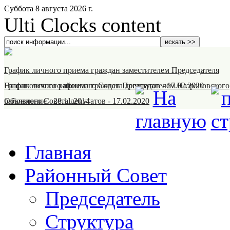
Суббота 8 августа 2026 г.
Ulti Clocks content
График личного приема граждан заместителем Председателя
Назрановского районного Совета депутатов
График личного приема граждан Председателем Назрановского
-
17.02.2020
районного Совета депутатов
Объявление
-
28.11.2014
-
17.02.2020
Главная
Районный Совет
Председатель
Структура