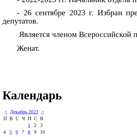
- 26 сентябре 2023 г. Избран пр
депутатов.
Является членом Всероссийской п
Женат.
Календарь
<
Декабрь 2023
>
П
В
С
Ч
П
С
В
1
2
3
4
5
6
7
8
9
10