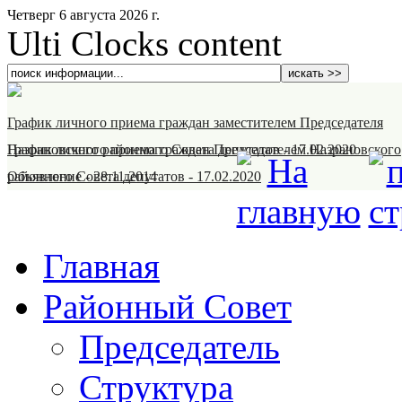
Четверг 6 августа 2026 г.
Ulti Clocks content
График личного приема граждан заместителем Председателя
Назрановского районного Совета депутатов
График личного приема граждан Председателем Назрановского
-
17.02.2020
районного Совета депутатов
Объявление
-
28.11.2014
-
17.02.2020
Главная
Районный Совет
Председатель
Структура