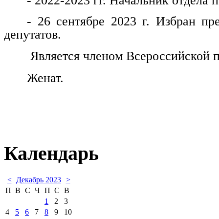
- 2022-2023 гг. Начальник отдела
- 26 сентябре 2023 г. Избран пр
депутатов.
Является членом Всероссийской п
Женат.
Календарь
<
Декабрь 2023
>
П
В
С
Ч
П
С
В
1
2
3
4
5
6
7
8
9
10