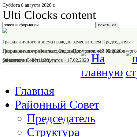
Суббота 8 августа 2026 г.
Ulti Clocks content
График личного приема граждан заместителем Председателя
Назрановского районного Совета депутатов
График личного приема граждан Председателем Назрановского
-
17.02.2020
районного Совета депутатов
Объявление
-
28.11.2014
-
17.02.2020
Главная
Районный Совет
Председатель
Структура