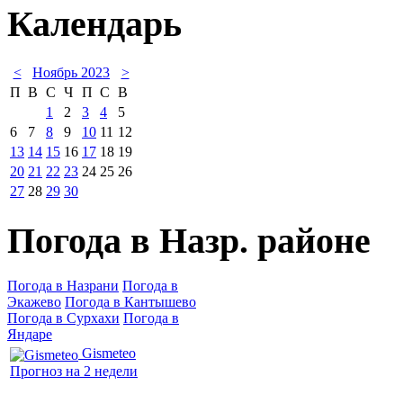
Календарь
<
Ноябрь 2023
>
П
В
С
Ч
П
С
В
1
2
3
4
5
6
7
8
9
10
11
12
13
14
15
16
17
18
19
20
21
22
23
24
25
26
27
28
29
30
Погода в Назр. районе
Погода в Назрани
Погода в
Экажево
Погода в Кантышево
Погода в Сурхахи
Погода в
Яндаре
Gismeteo
Прогноз на 2 недели