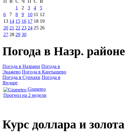
П
В
С
Ч
П
С
В
1
2
3
4
5
6
7
8
9
10
11
12
13
14
15
16
17
18
19
20
21
22
23
24
25
26
27
28
29
30
Погода в Назр. районе
Погода в Назрани
Погода в
Экажево
Погода в Кантышево
Погода в Сурхахи
Погода в
Яндаре
Gismeteo
Прогноз на 2 недели
Курс доллара и золота