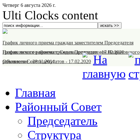
Четверг 6 августа 2026 г.
Ulti Clocks content
График личного приема граждан заместителем Председателя
Назрановского районного Совета депутатов
График личного приема граждан Председателем Назрановского
-
17.02.2020
районного Совета депутатов
Объявление
-
28.11.2014
-
17.02.2020
Главная
Районный Совет
Председатель
Структура